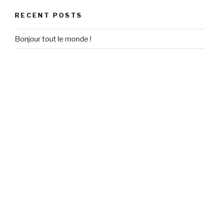
RECENT POSTS
Bonjour tout le monde !
RECENT COMMENTS
Un commentateur WordPress
on
Bonjour tout le monde !
ARCHIVES
May 2018
CATEGORIES